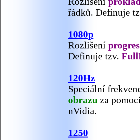
Rozlišení
proklá
řádků. Definuje t
1080p
Rozlišení
progres
Definuje tzv.
Ful
120Hz
Speciální frekven
obrazu
za pomoci
nVidia.
1250