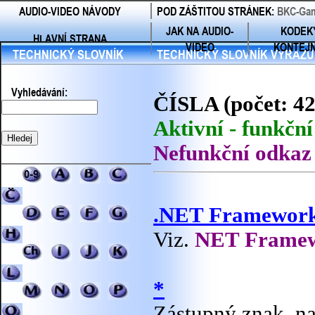
AUDIO-VIDEO NÁVODY
POD ZÁŠTITOU STRÁNEK:
BKC-Gam
JAK NA AUDIO-
KODEK
HLAVNÍ STRANA
VIDEO
KONTEJ
TECHNICKÝ SLOVNÍK
TECHNICKÝ SLOVNÍK VÝRAZŮ
Vyhledávání:
ČÍSLA (počet: 42
Aktivní - funkčn
Nefunkční odkaz 
.NET Framewor
Viz.
NET Frame
*
Zástupný znak, na