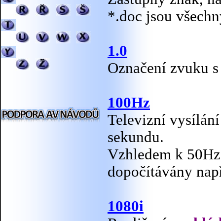
*.doc jsou všech
1.0
Označení zvuku s
100Hz
Televizní vysílán
sekundu.
Vzhledem k 50Hz 
dopočítávány nap
1080i