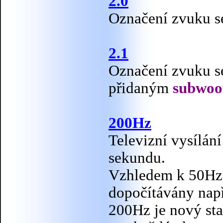
2.0
Označení zvuku s
2.1
Označení zvuku se
přidaným
subwoo
200Hz
Televizní vysílán
sekundu.
Vzhledem k 50Hz 
dopočítávány nap
200Hz je nový st