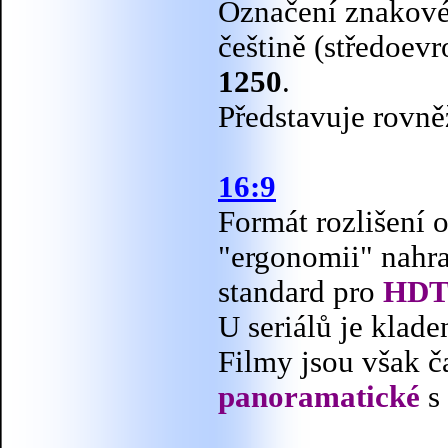
Označení znakové
češtině (středoev
1250
.
Představuje rovn
16:9
Formát rozlišení 
"ergonomii" nahr
standard pro
HD
U seriálů je klade
Filmy jsou však ča
panoramatické
s 