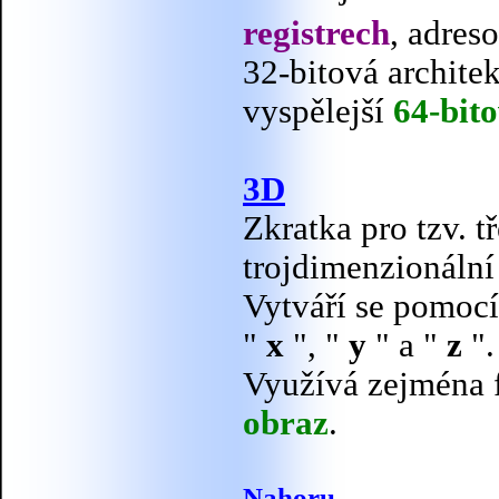
registrech
, adreso
32-bitová archite
vyspělejší
64-bit
3D
Zkratka pro tzv. t
trojdimenzionální
Vytváří se pomocí
"
x
", "
y
" a "
z
".
Využívá zejména f
obraz
.
Nahoru