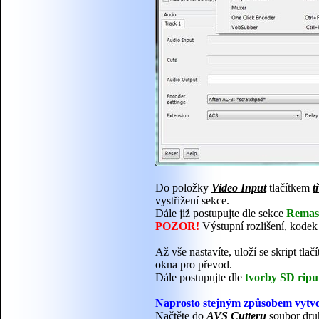
Do položky
Video Input
tlačítkem
t
vystřižení sekce.
Dále již postupujte dle sekce
Remast
POZOR!
Výstupní rozlišení, kodek 
Až vše nastavíte, uloží se skript tla
okna pro převod.
Dále postupujte dle
tvorby SD ripu
Naprosto stejným způsobem vytvoř
Načtěte do
AVS Cutteru
soubor dru