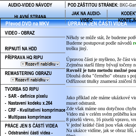
AUDIO-VIDEO NÁVODY
POD ZÁŠTITOU STRÁNEK:
BKC-Gam
JAK NA AUDIO-
KODEK
HLAVNÍ STRANA
VIDEO
KONTEJ
Převod DVD na MKV
ÚPRAVA JEN ČÁSTI VIDEA
VIDEO - OBRAZ
Někdy se může stát, že budeme potřeb
Budeme postupovat podle návodů
r
RIPNUTÍ NA HDD
trošku jiný.
PŘÍPRAVA HQ RIPU
Úpravou části je myšleno, že část vid
Zejména starší filmy bývají točeny n
Rovněž je tuto metodu možné použí
REMASTERING OBRAZU
Dlouhá doba "černého" obrazu s poj
Odříznout titulky znamená zničení fi
TVORBA SD RIPU
-
SAR - definice pixelu
Jako příklad zde máme ukázkové vide
-
Nastavení kodeku x.264
muset odstranit.
Zde však máme onu dotyčnou chyb
-
CRF - Kvalitativní komprimace
Video má v celém svém průběhu kons
-
Multipass komprimace
8 pixelů vlevo, 16 pixelů vpravo, vr
PRÁCE JEN S ČÁSTÍ VIDEA
V jedné krátké části jsou však okraje
Na ukázce vidíme, jak se obraz liší,
-
Odstranění části videa -
film).