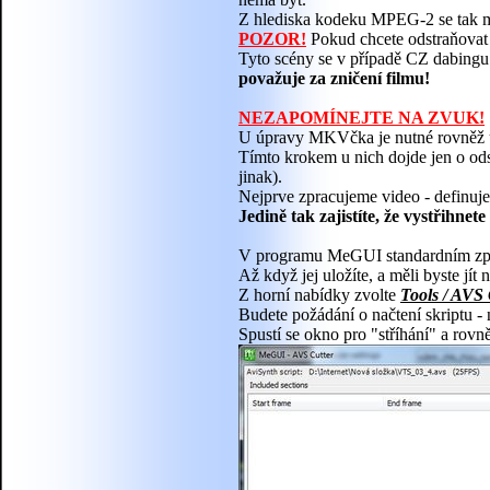
Z hlediska kodeku MPEG-2 se tak m
POZOR!
Pokud chcete odstraňovat 
Tyto scény se v případě CZ dabing
považuje za zničení filmu!
NEZAPOMÍNEJTE NA ZVUK!
U úpravy MKVčka je nutné rovněž up
Tímto krokem u nich dojde jen o odst
jinak).
Nejprve zpracujeme video - definuje
Jedině tak zajistíte, že vystřihnet
V programu MeGUI standardním způ
Až když jej uložíte, a měli byste jí
Z horní nabídky zvolte
Tools / AVS 
Budete požádání o načtení skriptu -
Spustí se okno pro "stříhání" a rov