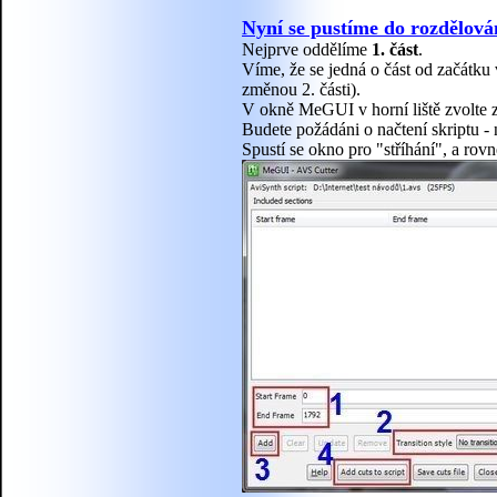
Nyní se pustíme do rozdělován
Nejprve oddělíme
1. část
.
Víme, že se jedná o část od začátku
změnou 2. části).
V okně MeGUI v horní liště zvolte
Budete požádáni o načtení skriptu 
Spustí se okno pro "stříhání", a ro