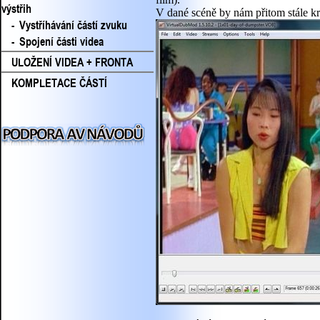
výstřih
V dané scéně by nám přitom stále kraj
-
Vystříhávání částí zvuku
-
Spojení části videa
ULOŽENÍ VIDEA + FRONTA
KOMPLETACE ČÁSTÍ