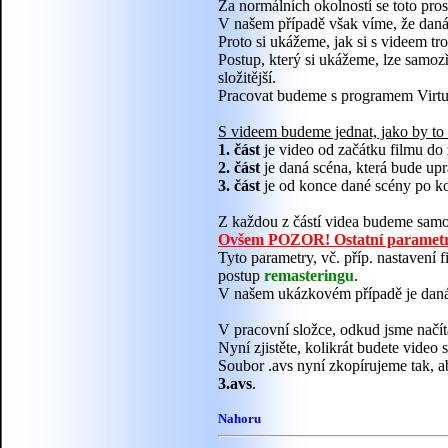
Za normálních okolností se toto pro
V našem případě však víme, že daná 
Proto si ukážeme, jak si s videem tro
Postup, který si ukážeme, lze samozř
složitější.
Pracovat budeme s programem Virt
S videem budeme jednat, jako by to
1. část
je video od začátku filmu do
2. část
je daná scéna, která bude upr
3. část
je od konce dané scény po ko
Z každou z částí videa budeme samos
Ovšem POZOR! Ostatní parametry (
Tyto parametry, vč. příp. nastavení 
postup
remasteringu
.
V našem ukázkovém případě je daná 
V pracovní složce, odkud jsme načít
Nyní zjistěte, kolikrát budete video
Soubor .avs nyní zkopírujeme tak, a
3.avs
.
Nahoru