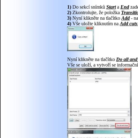
1)
Do sekcí snímků
Start
a
End
zade
2)
Zkontrolujte, že položka
Transiti
3)
Nyní klikněte na tlačítko
Add
- na
4)
Vše uložte kliknutím na
Add cuts 
Nyní klikněte na tlačítko
Do all and
Vše se uloží, a vytvoří se informačn