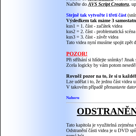
Načtěte do
AVS Script Creatoru
, u
Stejně tak vytvořte i třetí část
(sní
Výsledkem tak máme 3 samostatn
kus1 = 1. část - začátek videa
kus2 = 2. část - problematická scéna
kus3 = 3. část - závěr videa
Tato videa nyní musíme spojit zpět 
POZOR!
Při stříhání si hlídejte snímky! Jina
Zcela logicky by vám potom neseděl 
Rovněž pozor na to, že si u každé
Lze udělat i to, že jednu část videa
V takovém případě přenastavte dato
Nahoru
ODSTRANĚNÍ
Tato kapitola je využitelná zejména 
Odstranění části videa je u DVD spíš
nemá být.