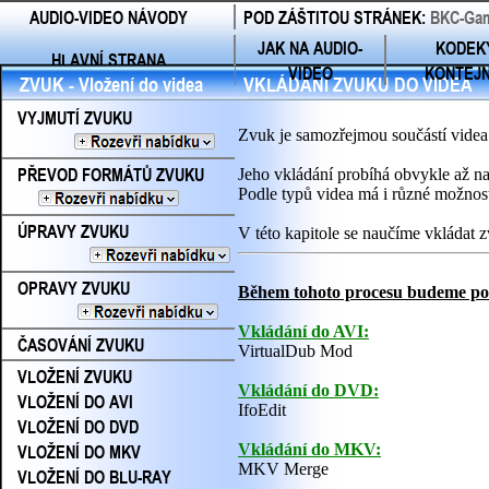
AUDIO-VIDEO NÁVODY
POD ZÁŠTITOU STRÁNEK:
BKC-Gam
JAK NA AUDIO-
KODEK
HLAVNÍ STRANA
VIDEO
KONTEJ
ZVUK - Vložení do videa
VKLÁDÁNÍ ZVUKU DO VIDEA
VYJMUTÍ ZVUKU
Zvuk je samozřejmou součástí videa
PŘEVOD FORMÁTŮ ZVUKU
Jeho vkládání probíhá obvykle až na
Podle typů videa má i různé možnost
ÚPRAVY ZVUKU
V této kapitole se naučíme vkládat
OPRAVY ZVUKU
Během tohoto procesu budeme pot
Vkládání do AVI:
ČASOVÁNÍ ZVUKU
VirtualDub Mod
VLOŽENÍ ZVUKU
Vkládání do DVD:
VLOŽENÍ DO AVI
IfoEdit
VLOŽENÍ DO DVD
VLOŽENÍ DO MKV
Vkládání do MKV:
MKV Merge
VLOŽENÍ DO BLU-RAY