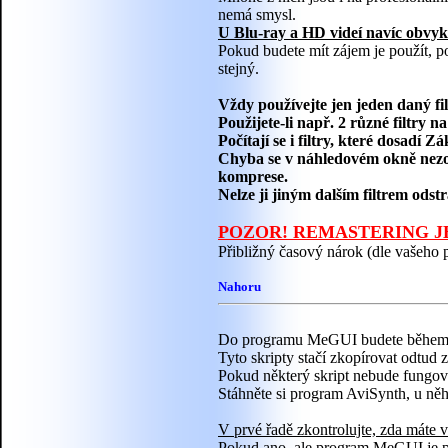
nemá smysl.
U Blu-ray a HD videí navíc obvyk
Pokud budete mít zájem je použít, 
stejný.
Vždy používejte jen jeden daný fil
Použijete-li např. 2 různé filtry
Počítají se i filtry, které dosadí 
Chyba se v náhledovém okně nezob
komprese.
Nelze ji jiným dalším filtrem odstr
POZOR! REMASTERING J
Přibližný časový nárok (dle vašeho po
Nahoru
Do programu MeGUI budete během rem
Tyto skripty stačí zkopírovat odtud
Pokud některý skript nebude fungova
Stáhněte si program AviSynth, u něho
V prvé řadě zkontrolujte, zda máte
Pokud ano, ale program MeGUI je př