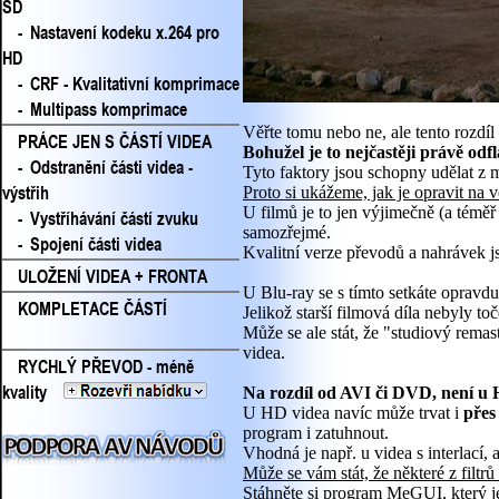
SD
-
Nastavení kodeku x.264 pro
HD
-
CRF - Kvalitativní komprimace
-
Multipass komprimace
Věřte tomu nebo ne, ale tento rozdíl
PRÁCE JEN S ČÁSTÍ VIDEA
Bohužel je to nejčastěji právě od
-
Odstranění části videa -
Tyto faktory jsou schopny udělat z m
výstřih
Proto si ukážeme, jak je opravit na v
U filmů je to jen výjimečně (a téměř 
-
Vystříhávání částí zvuku
samozřejmé.
-
Spojení části videa
Kvalitní verze převodů a nahrávek js
ULOŽENÍ VIDEA + FRONTA
U Blu-ray se s tímto setkáte opravd
KOMPLETACE ČÁSTÍ
Jelikož starší filmová díla nebyly to
Může se ale stát, že "studiový remast
videa.
RYCHLÝ PŘEVOD - méně
kvality
Na rozdíl od AVI či DVD, není u
U HD videa navíc může trvat i
přes
program i zatuhnout.
Vhodná je např. u videa s interlací, 
Může se vám stát, že některé z filtrů
Stáhněte si program MeGUI, který je 