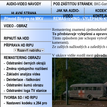
AUDIO-VIDEO NÁVODY
POD ZÁŠTITOU STRÁNEK:
BKC-Gam
JAK NA AUDIO-
KODEK
HLAVNÍ STRANA
VIDEO
KONTEJ
Převod Blu-ray na MKV
REMASTERING - VYLEPŠENÍ K
VIDEO - OBRAZ
Remastering znamená zjednodušeně 
To představuje vylepšení a oprav
RIPNUTÍ NA HDD
Tímto způsobem jste schopni vytvořit
kamerami).
PŘÍPRAVA HD RIPU
Ze zašlých nažloutlých a zašedlých o
V ukázce vidíte rozdíl mezi
původn
REMASTERING OBRAZU
-
Odstranění černých okrajů
-
Změna výstupního rozlišení
-
Základní analýza videa
-
Deinterlace - řádkování
-
Odstranění šumů obrazu
-
Odstranění loga TV stanice
TVORBA SD / HD RIPU
-
Nastavení kodeku x.264 pro