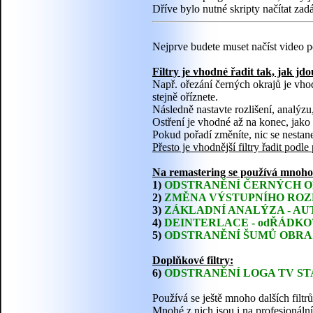
Dříve bylo nutné skripty načítat za
Nejprve budete muset načíst video po
Filtry je vhodné řadit tak, jak jd
Např. ořezání černých okrajů je vhod
stejně oříznete.
Následně nastavte rozlišení, analýzu
Ostření je vhodné až na konec, jako
Pokud pořadí změníte, nic se nesta
Přesto je vhodnější filtry řadit podle
Na remastering se používá mnoho r
1)
ODSTRANĚNÍ ČERNÝCH 
2)
ZMĚNA VÝSTUPNÍHO ROZ
3)
ZÁKLADNÍ ANALÝZA - A
4)
DEINTERLACE - odŘÁDKO
5)
ODSTRANĚNÍ ŠUMŮ OBR
Doplňkové filtry:
6)
ODSTRANĚNÍ LOGA TV ST
Používá se ještě mnoho dalších filtr
Mnohé z nich jsou i na profesionáln