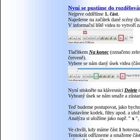
Nyní se pustíme do rozdělován
Nejprve oddělíme
1. část
.
Najedeme na začátek dané scény (ko
V informační liště videa to vytvoří z
Tlačítkem
Na konec
(označeno zele
červeně).
Vybere se nám daný úsek videa (části 
Nyní stiskněte na klávesnici
Delete
n
Vybraný úsek se nám smaže a zůsta
Teď budeme postupovat, jako bychom
Nastavíme kodek, filtry apod. a ulo
Analýzu si uložíme jako např. "
x
",
Ve chvíli, kdy máme část
1
hotovou,
Tentokrát odřízneme a smažeme čás