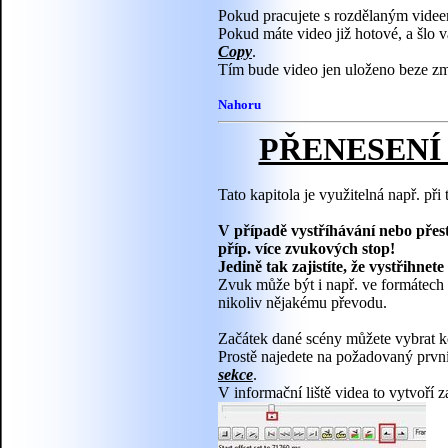
Pokud pracujete s rozdělaným videem
Pokud máte video již hotové, a šlo v
Copy
.
Tím bude video jen uloženo beze zm
Nahoru
PŘENESENÍ 
Tato kapitola je využitelná např. při
V případě vystříhávání nebo přest
příp. více zvukových stop!
Jedině tak zajistíte, že vystřihnet
Zvuk může být i např. ve formátech 
nikoliv nějakému převodu.
Začátek dané scény můžete vybrat k
Prostě najedete na požadovaný první
sekce
.
V informační liště videa to vytvoří z