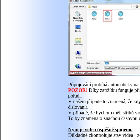
Připojování probíhá automaticky na
POZOR!
Díky zatržítku funguje př
pořadí.
V našem případě to znamená, že kdy
číslování).
V případě, že bychom měli střihů ví
To by znamenalo značnou časovou ús
Nyní je video úspěšně spojeno.
Důkladně zkontrolujte stav videa - 