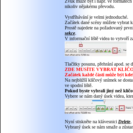
Zvuk může být i např. ve formátech 
nikoliv nějakému převodu.
Vystříhávání je velmi jednoduché.
Začátek dané scény můžete vybrat k
Prostě najedete na požadovaný první
sekce
.
V informační liště videa to vytvoří z
Tlačítky posunu, přehrání apod. se
ZDE MUSÍTE VYBRAT KLÍČO
Začátek každé části může být k
Na nejbližší klíčový snímek se dost
ve spodní liště.
Pokud byste vybrali jiný než klíč
Vybere se nám daný úsek videa, který
Nyní stiskněte na klávesnici
Delete
,
Vybraný úsek se nám smaže a zůsta