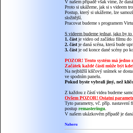
V našem případě však víme, že daná 
Proto si ukážeme, jak si s videem tro
Postup, který si ukážeme, lze samozř
složitější.
Pracovat budeme s programem Virt
S videem budeme jednat, jako by to
1. část
je video od začátku filmu do
2. část
je daná scéna, která bude upr
3. část
je od konce dané scény po ko
POZOR! Tento systém má jedno m
Začátek každé části může být k
Na nejbližší klíčový snímek se dost
ve spodním panelu.
Pokud byste vybrali jiný, než klí
Z každou z částí videa budeme samos
Ovšem POZOR! Ostatní parametry (
Tyto parametry, vč. příp. nastavení 
postup
remasteringu
.
V našem ukázkovém případě je daná
Nahoru