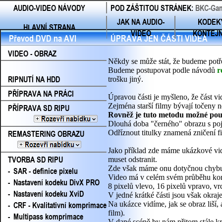
AUDIO-VIDEO NÁVODY
POD ZÁŠTITOU STRÁNEK:
BKC-Gam
JAK NA AUDIO-
KODEK
HLAVNÍ STRANA
VIDEO
KONTEJ
Převod DVD na AVI
ÚPRAVA JEN ČÁSTI VIDEA
VIDEO - OBRAZ
Někdy se může stát, že budeme potřeb
Budeme postupovat podle návodů
r
RIPNUTÍ NA HDD
trošku jiný.
PŘÍPRAVA NA PRÁCI
Úpravou části je myšleno, že část vid
Zejména starší filmy bývají točeny n
PŘÍPRAVA SD RIPU
Rovněž je tuto metodu možné použí
Dlouhá doba "černého" obrazu s poj
REMASTERING OBRAZU
Odříznout titulky znamená zničení fi
Jako příklad zde máme ukázkové vide
TVORBA SD RIPU
muset odstranit.
Zde však máme onu dotyčnou chyb
-
SAR - definice pixelu
Video má v celém svém průběhu kons
-
Nastavení kodeku DivX PRO
8 pixelů vlevo, 16 pixelů vpravo, vr
-
Nastavení kodeku XviD
V jedné krátké části jsou však okraje
-
CRF - Kvalitativní komprimace
Na ukázce vidíme, jak se obraz liší,
film).
-
Multipass komprimace
V dané scéně by nám přitom stále kraj