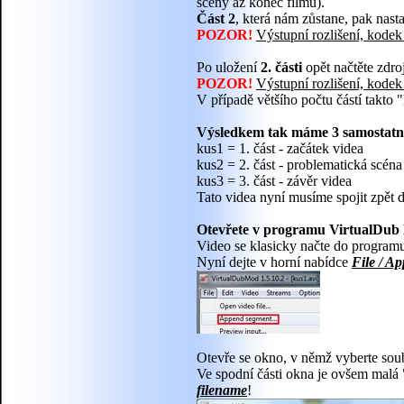
scény až konec filmu).
Část 2
, která nám zůstane, pak nas
POZOR!
Výstupní rozlišení, kodek 
Po uložení
2. části
opět načtěte zdro
POZOR!
Výstupní rozlišení, kodek
V případě většího počtu částí takto "
Výsledkem tak máme 3 samostatn
kus1 = 1. část - začátek videa
kus2 = 2. část - problematická scéna
kus3 = 3. část - závěr videa
Tato videa nyní musíme spojit zpět 
Otevřete v programu VirtualDub M
Video se klasicky načte do program
Nyní dejte v horní nabídce
File / A
Otevře se okno, v němž vyberte soub
Ve spodní části okna je ovšem malá 
filename
!