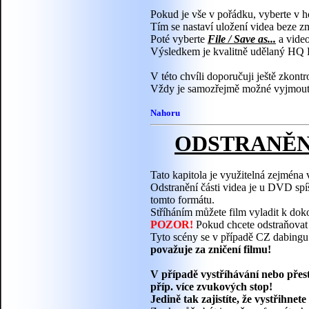
Pokud je vše v pořádku, vyberte v 
Tím se nastaví uložení videa beze zm
Poté vyberte
File / Save as...
a video
Výsledkem je kvalitně udělaný HQ 
V této chvíli doporučuji ještě zkont
Vždy je samozřejmě možné vyjmout je
Nahoru
ODSTRANĚNÍ
Tato kapitola je využitelná zejména 
Odstranění části videa je u DVD sp
tomto formátu.
Stříháním můžete film vyladit k doko
POZOR!
Pokud chcete odstraňovat 
Tyto scény se v případě CZ dabing
považuje za zničení filmu!
V případě vystříhávání nebo přest
příp. více zvukových stop!
Jedině tak zajistíte, že vystřihnet