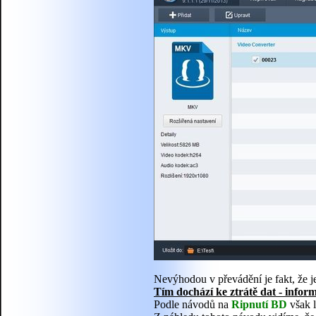
Nevýhodou v převádění je fakt, že je
Tím dochází ke ztrátě dat - inform
Podle návodů na
Ripnutí BD
však l