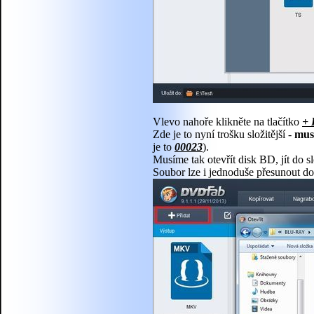
Vlevo nahoře klikněte na tlačítko
+ 
Zde je to nyní trošku složitější -
mus
je to
00023
).
Musíme tak otevřít disk BD, jít do 
Soubor lze i jednoduše přesunout d