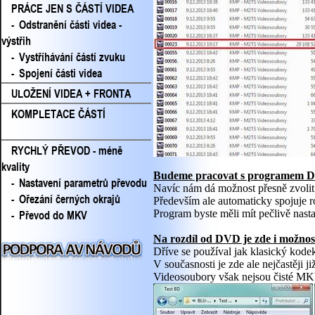
PRÁCE JEN S ČÁSTÍ VIDEA
-
Odstranění části videa -
výstřih
-
Vystříhávání částí zvuku
-
Spojení části videa
ULOŽENÍ VIDEA + FRONTA
KOMPLETACE ČÁSTÍ
RYCHLÝ PŘEVOD - méně
kvality
Budeme pracovat s programem DV
-
Nastavení parametrů převodu
Navíc nám dá možnost přesně zvolit
-
Ořezání černých okrajů
Především ale automaticky spojuje 
-
Převod do MKV
Program byste měli mít pečlivě nas
Na rozdíl od DVD je zde i možnost
Dříve se používal jak klasický kode
V současnosti je zde ale nejčastěji
Videosoubory však nejsou čisté MK