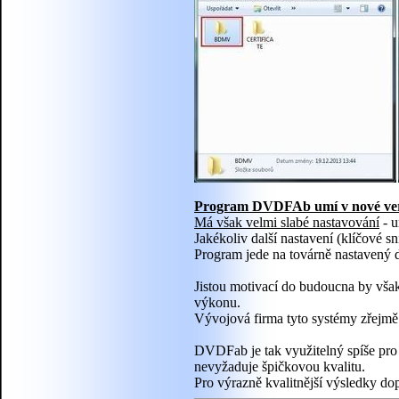
Program DVDFAb umí v nové verz
Má však velmi slabé nastavování
- u
Jakékoliv další nastavení (klíčové 
Program jede na továrně nastavený de
Jistou motivací do budoucna by vš
výkonu.
Vývojová firma tyto systémy zřejmě 
DVDFab je tak využitelný spíše pro 
nevyžaduje špičkovou kvalitu.
Pro výrazně kvalitnější výsledky d