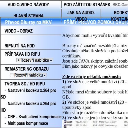
AUDIO-VIDEO NÁVODY
POD ZÁŠTITOU STRÁNEK:
BKC-Gam
JAK NA AUDIO-
KODEK
HLAVNÍ STRANA
VIDEO
KONTEJ
Převod Blu-ray na MKV
PŘÍMÝ PŘEVOD POMOCÍ DVDF
VIDEO - OBRAZ
Abychom mohli vytvořit kvalitní fil
RIPNUTÍ NA HDD
Blu-ray má značně rozsáhlejší a růz
Obsahuje několik složek a podsložek
PŘÍPRAVA HD RIPU
certifikáty.
Jsou zde JAVA skripty, záložní soubo
Film jako takový je obvykle obsaže
REMASTERING OBRAZU
Zde existuje několik možností:
1)
Ve složce je velké množství (20 
TVORBA SD / HD RIPU
apod.
-
Nastavení kodeku x.264 pro
Někde mezi těmito soubory je pak hla
SD
GB.
2)
Ve složce je velké množství (20 -
-
Nastavení kodeku x.264 pro
upoutávky apod.
HD
Film sám je rozdělen do několika m
-
CRF - Kvalitativní komprimace
3)
Ve složce je jen jeden velký soubo
-
Multipass komprimace