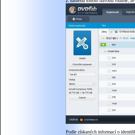
Z náhledu tohoto návodu vidíme, že E
Podle získaných informací o identif